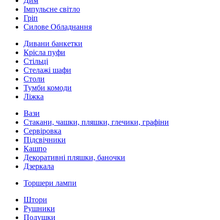
Дим
Імпульсне світло
Гріп
Силове Обладнання
Дивани банкетки
Крісла пуфи
Стільці
Стелажі шафи
Столи
Тумби комоди
Ліжка
Вази
Стакани, чашки, пляшки, глечики, графіни
Сервіровка
Підсвічники
Кашпо
Декоративні пляшки, баночки
Дзеркала
Торшери лампи
Штори
Рушники
Подушки