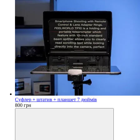
Суфлер + штатив + планшет 7 дюймів
800 грн