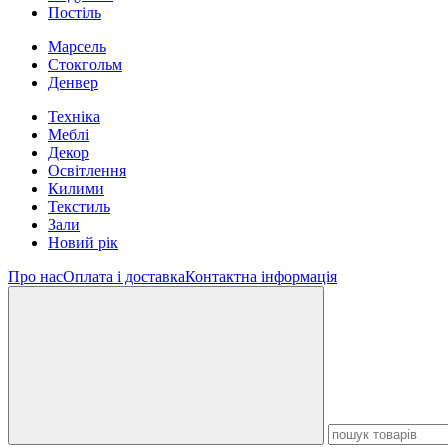
Постіль
Марсель
Стокгольм
Денвер
Техніка
Меблі
Декор
Освітлення
Килими
Текстиль
Зали
Новий рік
Про нас
Оплата і доставка
Контактна інформація