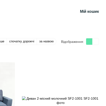
Мій кошик
вше
спочатку дорожчі
за назвою
Відображення: