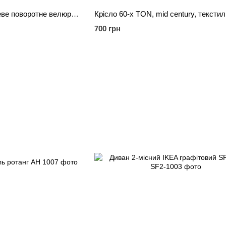
Крісло лаунж помаранчеве поворотне велюр метал
Крісло 60-х TON, mid century, тексти
700 грн