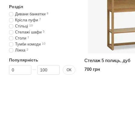
Розділ
Дивани банкетки
8
Крісла пуфи
7
Стільці
10
Стелажі шафи
5
Столи
7
Тумби комоди
10
Ліжка
2
Популярність
Стелаж 5 полиць, дуб
Від Популярність
До Популярність
700 грн
ОК