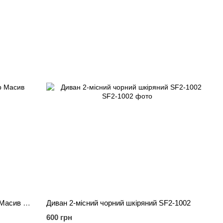
Крісло JYSK VADEHAVET Поліестер Масив дуба AH 1003
Диван 2-місний чорний шкіряний SF2-1002
600 грн