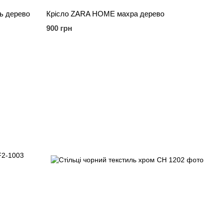
ль дерево
Крісло ZARA HOME махра дерево
900 грн