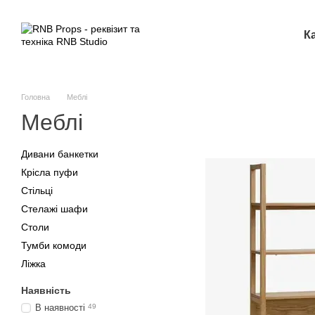
Перейти до основного контенту
К
Головна
Меблі
Меблі
Дивани банкетки
Крісла пуфи
Стільці
Стелажі шафи
Столи
Тумби комоди
Ліжка
Наявність
В наявності
49