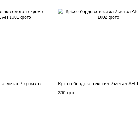
Крісло EGLO помаранчове метал / хром / текстиль AH 1001
Крісло бордове текстиль/ метал AH 
300 грн