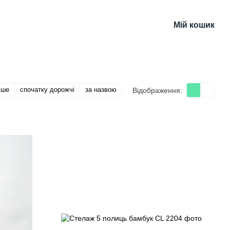
Мій кошик
вше
спочатку дорожчі
за назвою
Відображення: