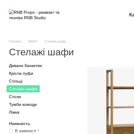
Перейти до основного контенту
К
Головна
Меблі
Стелажі шафи
Стелажі шафи
Дивани банкетки
Крісла пуфи
Стільці
Стелажі шафи
Столи
Тумби комоди
Ліжка
Наявність
В наявності
5