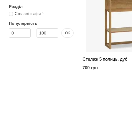
Розділ
Стелажі шафи
5
Популярність
Від Популярність
До Популярність
ОК
Стелаж 5 полиць, дуб
700 грн