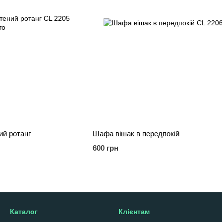
ий ротанг
Шафа вішак в передпокій
600 грн
Каталог
Клієнтам